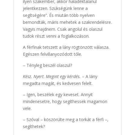
ilyen szakember, akkor haladéktalanul
jelentkezzen. Szükségünk lenne a
segítségére”. És miután több nyelven
bemondták, máris mehetek a szakrendelésre.
Vagyis majdnem. Csak angolul és olaszul
tudok részt venni a foglalkozáson.
A férfinak tetszett a lány rögtönzött válasza.
Egészen felvillanyozódott tőle.
– Tényleg beszél olaszul?
Kész. Nyert
.
Megint egy kérdés.
– A lány
megadta magát, és kedvesen felelt.
– Igen, beszélek egy keveset. Annyit
mindenesetre, hogy segíthessek magamon
vele.
– Szóval – köszörülte meg a torkát a férfi –,
segíthetek?