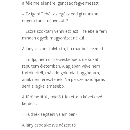
a félelme ellenére igencsak fegyelmezett.
– Ez igen! Tehát az egész eddigi utunkon
engem tanulmányozott?
– Észre szoktam venni ezt-azt – felelte a férfi
minden egyéb magyarázat nélkül.
A lány viszont folytatta, ha már belekezdett.
– Tudja, nem dicsekvésképpen, de sokat
repültem életemben. Alapjában véve nem
tartok ettől, más dolgok miatt aggódtam,
amik nem eresztenek. Na persze az időjárás
sem a legkellemesebb.
A férfi hezitált, mielőtt feltette a következő
kérdést.
– Tudnék segíteni valamiben?
A lány csodálkozva nézett rá.