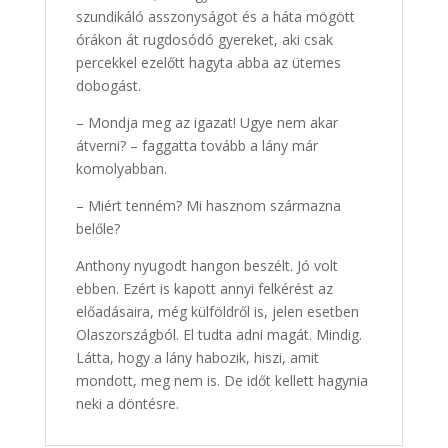
szundikáló asszonyságot és a háta mögött
órákon át rugdosódó gyereket, aki csak
percekkel ezelőtt hagyta abba az ütemes
dobogást.
– Mondja meg az igazat! Ugye nem akar
átverni? – faggatta tovább a lány már
komolyabban.
– Miért tenném? Mi hasznom származna
belőle?
Anthony nyugodt hangon beszélt. Jó volt
ebben. Ezért is kapott annyi felkérést az
előadásaira, még külföldről is, jelen esetben
Olaszországból. El tudta adni magát. Mindig.
Látta, hogy a lány habozik, hiszi, amit
mondott, meg nem is. De időt kellett hagynia
neki a döntésre.