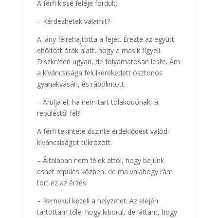
A férfi kissé feléje fordult.
– Kérdezhetek valamit?
A lány félrehajtotta a fejét. Érezte az együtt
eltöltött órák alatt, hogy a másik figyeli.
Diszkréten ugyan, de folyamatosan leste. Ám
a kíváncsisága felülkerekedett ösztönös
gyanakvásán, és rábólintott.
– Árulja el, ha nem tart tolakodónak, a
repüléstől fél?
A férfi tekintete őszinte érdeklődést valódi
kíváncsiságot tükrözött.
– Általában nem félek attól, hogy bajunk
eshet repülés közben, de ma valahogy rám
tört ez az érzés.
– Remekül kezeli a helyzetet. Az elején
tartottam tőle, hogy kiborul, de láttam, hogy