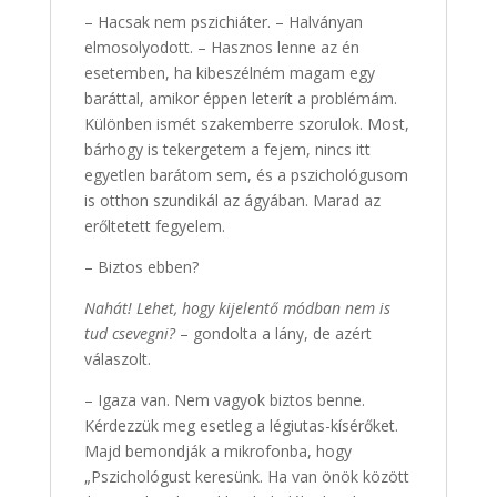
– Hacsak nem pszichiáter. – Halványan
elmosolyodott. – Hasznos lenne az én
esetemben, ha kibeszélném magam egy
baráttal, amikor éppen leterít a problémám.
Különben ismét szakemberre szorulok. Most,
bárhogy is tekergetem a fejem, nincs itt
egyetlen barátom sem, és a pszichológusom
is otthon szundikál az ágyában. Marad az
erőltetett fegyelem.
– Biztos ebben?
Nahát! Lehet, hogy kijelentő módban nem is
tud csevegni?
– gondolta a lány, de azért
válaszolt.
– Igaza van. Nem vagyok biztos benne.
Kérdezzük meg esetleg a légiutas-kísérőket.
Majd bemondják a mikrofonba, hogy
„Pszichológust keresünk. Ha van önök között