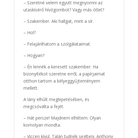
– Szeretné velem együtt megnyomni az
utaskísérő hívógombot? Vagy más ötlet?
– Szakember. Aki hallgat, mint a sír.
– Hol?
– Felajánlhatom a szolgálataimat.
– Hogyan?
– Én lennék a keresett szakember. Ha
bizonyítékot szeretne erről, a papírjaimat
otthon tartom a bélyeggyűjteményem
mellett.
A lány elhűlt meglepetésében, és
megcsóválta a fejét.
– Hát persze! Majdnem elhittem. Olyan
komolyan mondta.
– Viccen kívül. Talán tudnék segíteni. Anthony