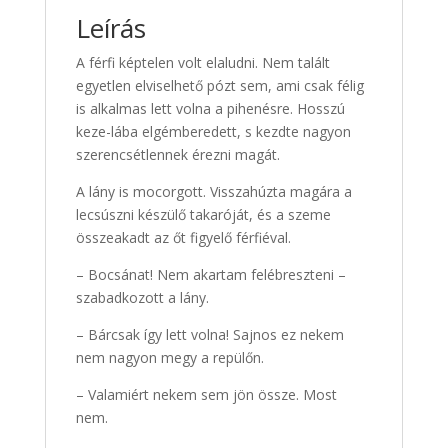
Leírás
A férfi képtelen volt elaludni. Nem talált
egyetlen elviselhető pózt sem, ami csak félig
is alkalmas lett volna a pihenésre. Hosszú
keze-lába elgémberedett, s kezdte nagyon
szerencsétlennek érezni magát.
A lány is mocorgott. Visszahúzta magára a
lecsúszni készülő takaróját, és a szeme
összeakadt az őt figyelő férfiéval.
– Bocsánat! Nem akartam felébreszteni –
szabadkozott a lány.
– Bárcsak így lett volna! Sajnos ez nekem
nem nagyon megy a repülőn.
– Valamiért nekem sem jön össze. Most
nem.