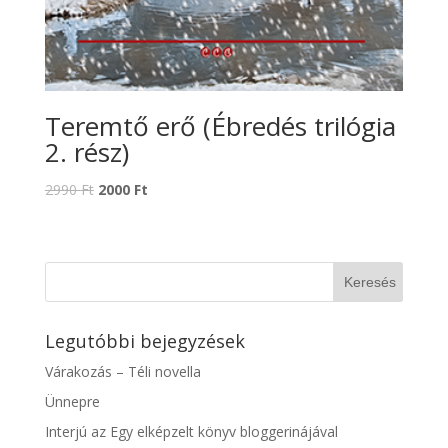
Teremtő erő (Ébredés trilógia
2. rész)
2990
Ft
2000
Ft
Legutóbbi bejegyzések
Várakozás – Téli novella
Ünnepre
Interjú az Egy elképzelt könyv bloggerinájával