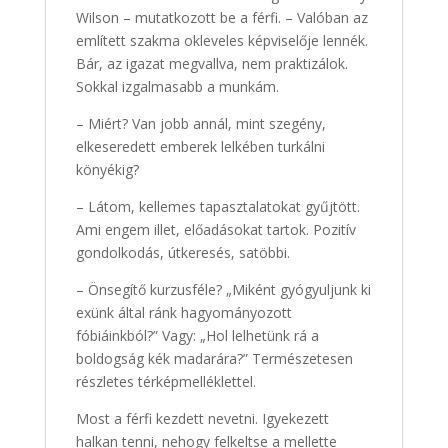
Wilson – mutatkozott be a férfi. – Valóban az
említett szakma okleveles képviselője lennék.
Bár, az igazat megvallva, nem praktizálok.
Sokkal izgalmasabb a munkám.
– Miért? Van jobb annál, mint szegény,
elkeseredett emberek lelkében turkálni
könyékig?
– Látom, kellemes tapasztalatokat gyűjtött.
Ami engem illet, előadásokat tartok. Pozitív
gondolkodás, útkeresés, satöbbi.
– Önsegítő kurzusféle? „Miként gyógyuljunk ki
exünk által ránk hagyományozott
fóbiáinkból?” Vagy: „Hol lelhetünk rá a
boldogság kék madarára?” Természetesen
részletes térképmelléklettel.
Most a férfi kezdett nevetni. Igyekezett
halkan tenni, nehogy felkeltse a mellette