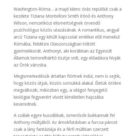
Washington-Róma… ​a majd kilenc órás repülőút csak a
kezdete Tiziana Montelloni Smith írónő és Anthony
Wilson, nemzetközi elismertségnek örvendő
pszichológus közös utazásának. A romantikus, angyal
arcú Tiziana egy kihűlt kapcsolat emlékei elől menekül
Rómába, felidézni Olaszországban töltött
gyermekkorát. Anthonyt, aki korábban az Egyesült
Államok terrorelhárító tisztje volt, egy előadásra hívják
az Örök városba.
Megismerkedésük ártatlan flörtnek indul, nem is sejtik,
hogy közös útjuk, közös sorsukká alakul. Életük örökre
megváltozik, miközben egy, a világot fenyegető
biológiai fegyverért vívott kíméletlen hajszába
keverednek.
A szálak egyre kuszábbak, ismerősök bukkannak fel
Anthony múltjából. Az ámokfutásban a furcsa párost
csak a lány fantáziája és a férfi múltban szerzett