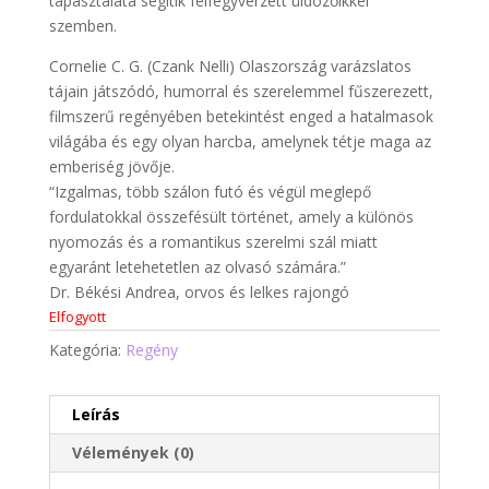
tapasztalata segítik felfegyverzett üldözőikkel
szemben.
Cornelie C. G. (Czank Nelli) Olaszország varázslatos
tájain játszódó, humorral és szerelemmel fűszerezett,
filmszerű regényében betekintést enged a hatalmasok
világába és egy olyan harcba, amelynek tétje maga az
emberiség jövője.
“Izgalmas, több szálon futó és végül meglepő
fordulatokkal összefésült történet, amely a különös
nyomozás és a romantikus szerelmi szál miatt
egyaránt letehetetlen az olvasó számára.”
Dr. Békési Andrea, orvos és lelkes rajongó
Elfogyott
Kategória:
Regény
Leírás
Vélemények (0)