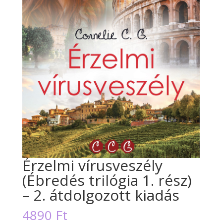
Érzelmi vírusveszély
(Ébredés trilógia 1. rész)
– 2. átdolgozott kiadás
4890
Ft