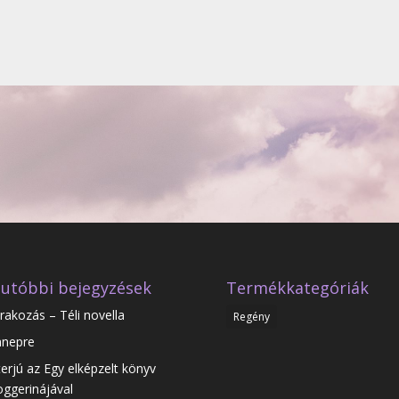
utóbbi bejegyzések
Termékkategóriák
rakozás – Téli novella
Regény
nepre
terjú az Egy elképzelt könyv
oggerinájával