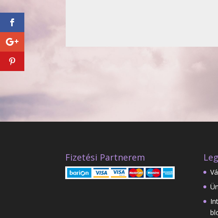
Fizetési Partnerem
Leg
Vá
Ün
In
bl