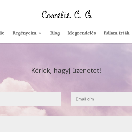
ie
Regényeim
Blog
Megrendelés
Rólam írták
Kérlek, hagyj üzenetet!