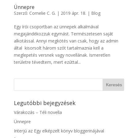
Ünnepre
Szerző:
Cornelie C. G.
|
2019 ápr. 18.
|
Blog
Egy írói csoportban az ünnepek alkalmával
megajándékozzuk egymást. Természetesen saját
alkotással. Annyi megkötés van csak, hogy az admin
által kisorsolt három szót tartalmaznia kell a
meglepetés versnek vagy novellának. Ismeretlen
területre tévedtem, mert ezúttal...
Legutóbbi bejegyzések
Várakozás – Téli novella
Ünnepre
Interjú az Egy elképzelt könyv bloggerinájával