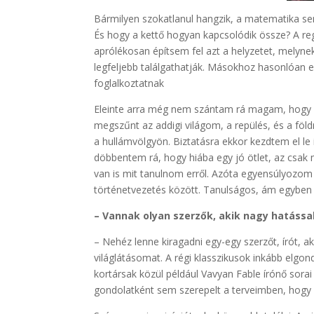
Bármilyen szokatlanul hangzik, a matematika sem
És hogy a kettő hogyan kapcsolódik össze? A re
aprólékosan építsem fel azt a helyzetet, melynek 
legfeljebb találgathatják. Másokhoz hasonlóan 
foglalkoztatnak
Eleinte arra még nem szántam rá magam, hogy pa
megszűnt az addigi világom, a repülés, és a föl
a hullámvölgyön. Biztatásra ekkor kezdtem el le
döbbentem rá, hogy hiába egy jó ötlet, az csak
van is mit tanulnom erről. Azóta egyensúlyozom 
történetvezetés között. Tanulságos, ám egyben 
– Vannak olyan szerzők, akik nagy hatássa
– Nehéz lenne kiragadni egy-egy szerzőt, írót, 
világlátásomat. A régi klasszikusok inkább elgond
kortársak közül például Vavyan Fable írónő sora
gondolatként sem szerepelt a terveimben, hogy