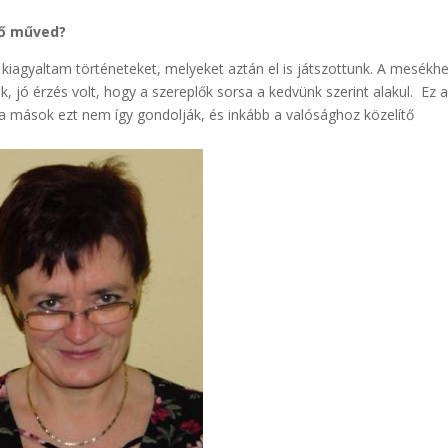
lső műved?
iagyaltam történeteket, melyeket aztán el is játszottunk. A mesékh
k, jó érzés volt, hogy a szereplők sorsa a kedvünk szerint alakul. Ez 
ha mások ezt nem így gondolják, és inkább a valósághoz közelítő