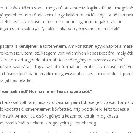
 állt távol tőlem soha, megtanított a precíz, logikus feladatmegoldá
gényeimben arra törekszem, hogy kellő motivációt adjak a hőseimnek
feloldását az olvasóim az utolsó pillanatig nem tudják kitalálni,
engem sem csak a „mi”, sokkal inkább a „hogyanok és miértek”
pírra is kerüljenek a történeteim. Amikor aztán egyik napról a mási
dre kényszerültem, szükségem volt valamilyen kapaszkodóra, mely átl
 is írni ezeket a gondolataimat. Az első regényem szerkesztésénél
 mások számára is fogyasztható formában kerülhet az olvasók elé. Vol
a hőseim kirobbanó érzelmi megnyilvánulásai és a már említett precí
izgalmas feladat.
l vannak rád? Honnan merítesz inspirációt?
aki hatással volt rám, hisz az olvasmányaim többsége biztosan formált
olkodtattak, ismereteimet bővítették, míg pozitív lelki feltöltődést a
i hoztak. Amikor az első regénye a kezembe került, még kósza
 évekkel később nekem is regényeim jelennek meg.