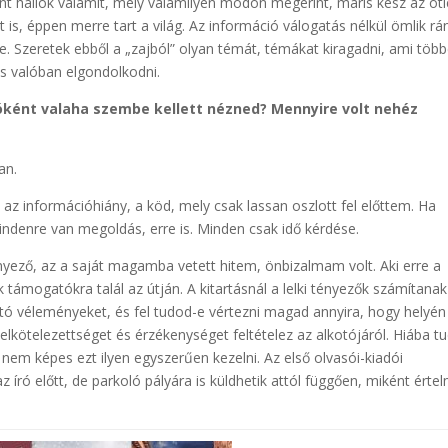
nt hallok valamit, mely valamilyen módon megérint, máris kész az ötl
 is, éppen merre tart a világ. Az információ válogatás nélkül ömlik rá
 Szeretek ebből a „zajból” olyan témát, témákat kiragadni, ami töb
s valóban elgondolkodni.
íróként valaha szembe kellett nézned? Mennyire volt nehéz
an.
, az információhiány, a köd, mely csak lassan oszlott fel előttem. Ha
denre van megoldás, erre is. Minden csak idő kérdése.
nyező, az a saját magamba vetett hitem, önbizalmam volt. Aki erre a
k támogatókra talál az útján. A kitartásnál a lelki tényezők számítanak
tó véleményeket, és fel tudod-e vértezni magad annyira, hogy helyén
 elkötelezettséget és érzékenységet feltételez az alkotójáról. Hiába t
 nem képes ezt ilyen egyszerűen kezelni. Az első olvasói-kiadói
z író előtt, de parkoló pályára is küldhetik attól függően, miként érte