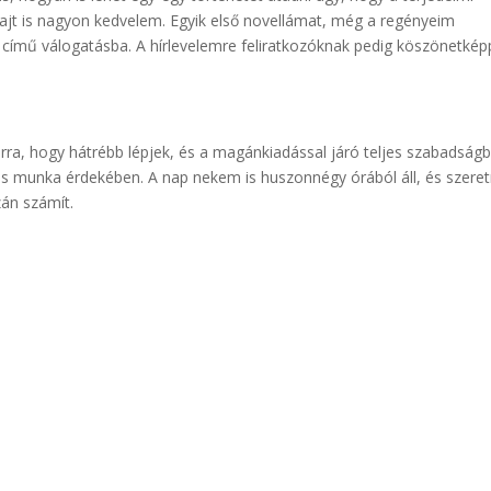
fajt is nagyon kedvelem. Egyik első novellámat, még a regényeim
című válogatásba. A hírlevelemre feliratkozóknak pedig köszönetkép
arra, hogy hátrébb lépjek, és a magánkiadással járó teljes szabadságb
ös munka érdekében. A nap nekem is huszonnégy órából áll, és szer
zán számít.