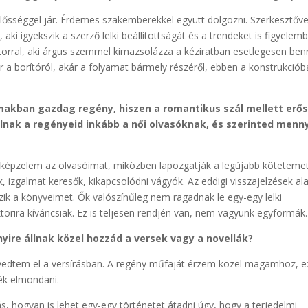
sséggel jár. Érdemes szakemberekkel együtt dolgozni. Szerkesztőve
l, aki igyekszik a szerző lelki beállítottságát és a trendeket is figyelem
ktorral, aki árgus szemmel kimazsolázza a kéziratban esetlegesen be
r a borítóról, akár a folyamat bármely részéről, ebben a konstrukció
akban gazdag regény, hiszen a romantikus szál mellett erő
lnak a regényeid inkább a női olvasóknak, és szerinted menny
n elképzelem az olvasóimat, miközben lapozgatják a legújabb köteteme
k, izgalmat keresők, kikapcsolódni vágyók. Az eddigi visszajelzések al
ik a könyveimet. Ők valószínűleg nem ragadnak le egy-egy lelki
torira kíváncsiak. Ez is teljesen rendjén van, nem vagyunk egyformák.
yire állnak közel hozzád a versek vagy a novellák?
lyedtem el a versírásban. A regény műfaját érzem közel magamhoz, e
ék elmondani.
s, hogyan is lehet egy-egy történetet átadni úgy, hogy a terjedelmi