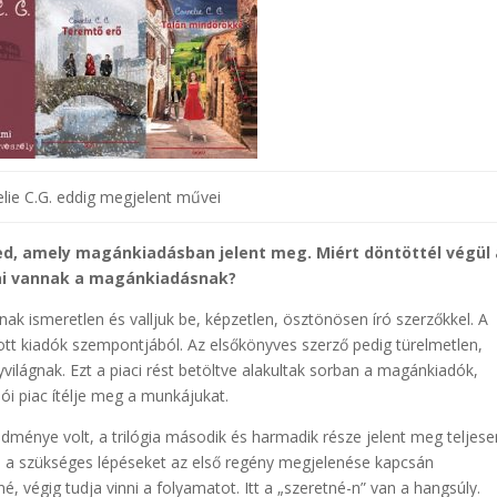
lie C.G. eddig megjelent művei
ed, amely magánkiadásban jelent meg. Miért döntöttél végül 
lai vannak a magánkiadásnak?
ak ismeretlen és valljuk be, képzetlen, ösztönösen író szerzőkkel. A
t kiadók szempontjából. Az elsőkönyves szerző pedig türelmetlen,
lágnak. Ezt a piaci rést betöltve alakultak sorban a magánkiadók,
ói piac ítélje meg a munkájukat.
ménye volt, a trilógia második és harmadik része jelent meg teljese
 a szükséges lépéseket az első regény megjelenése kapcsán
 végig tudja vinni a folyamatot. Itt a „szeretné-n” van a hangsúly.