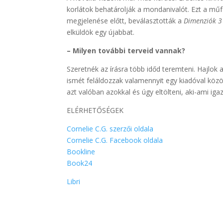
korlátok behatárolják a mondanivalót. Ezt a mű
megjelenése előtt, beválasztották a
Dimenziók 3
elküldök egy újabbat.
– Milyen további terveid vannak?
Szeretnék az írásra több időd teremteni. Hajlok 
ismét feláldozzak valamennyit egy kiadóval köz
azt valóban azokkal és úgy eltölteni, aki-ami iga
ELÉRHETŐSÉGEK
Cornelie C.G. szerzői oldala
Cornelie C.G. Facebook oldala
Bookline
Book24
Libri