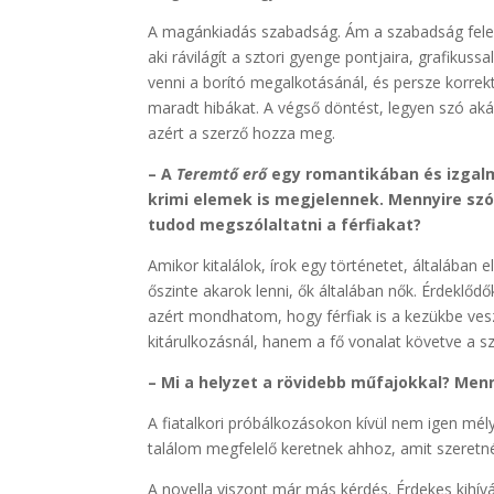
A magánkiadás szabadság. Ám a szabadság felelő
aki rávilágít a sztori gyenge pontjaira, grafikussa
venni a borító megalkotásánál, és persze korre
maradt hibákat. A végső döntést, legyen szó aká
azért a szerző hozza meg.
– A
Teremtő erő
egy romantikában és izgalm
krimi elemek is megjelennek. Mennyire szó
tudod megszólaltatni a férfiakat?
Amikor kitalálok, írok egy történetet, általába
őszinte akarok lenni, ők általában nők. Érdeklődő
azért mondhatom, hogy férfiak is a kezükbe vesz
kitárulkozásnál, hanem a fő vonalat követve a sz
– Mi a helyzet a rövidebb műfajokkal? Menn
A fiatalkori próbálkozásokon kívül nem igen mé
találom megfelelő keretnek ahhoz, amit szeretn
A novella viszont már más kérdés. Érdekes kihívá