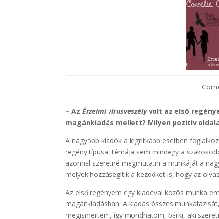
Corne
– Az
Érzelmi vírusveszély
volt az első regény
magánkiadás mellett? Milyen pozitív olda
A nagyobb kiadók a legritkább esetben foglalkozn
regény típusa, témája sem mindegy a szakosodot
azonnal szeretné megmutatni a munkáját a nagyvi
melyek hozzásegítik a kezdőket is, hogy az olvas
Az első regényem egy kiadóval közös munka ered
magánkiadásban. A kiadás összes munkafázisát,
megismertem, így mondhatom, bárki, aki szeretné,