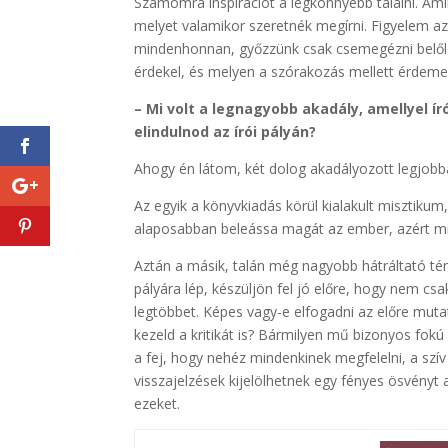
Számomra inspirációt a legkönnyebb találni. Ami
melyet valamikor szeretnék megírni. Figyelem azt
mindenhonnan, győzzünk csak csemegézni belőle.
érdekel, és melyen a szórakozás mellett érdeme
– Mi volt a legnagyobb akadály, amellyel 
elindulnod az írói pályán?
Ahogy én látom, két dolog akadályozott legjobb
Az egyik a könyvkiadás körül kialakult misztikum
alaposabban beleássa magát az ember, azért min
Aztán a másik, talán még nagyobb hátráltató té
pályára lép, készüljön fel jó előre, hogy nem csa
legtöbbet. Képes vagy-e elfogadni az előre muta
kezeld a kritikát is? Bármilyen mű bizonyos fokú
a fej, hogy nehéz mindenkinek megfelelni, a szív
visszajelzések kijelölhetnek egy fényes ösvényt a
ezeket.